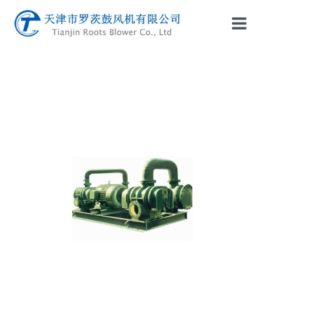
网站首页
公司介绍
产品中心
新闻资讯
联系我们