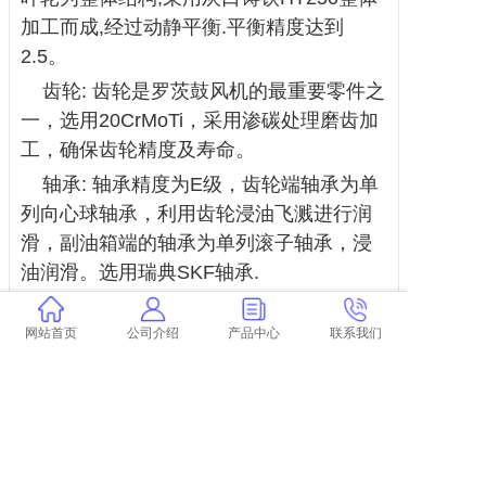
加工而成
,
经过动静平衡
.
平衡精度达到
2.5
。
齿轮
:
齿轮是罗茨鼓风机的最重要零件之
一，选用
20CrMoTi
，采用渗碳处理磨齿加
工，确保齿轮精度及寿命。
轴承
:
轴承精度为
E
级，齿轮端轴承为单
列向心球轴承，利用齿轮浸油飞溅进行润
滑，副油箱端的轴承为单列滚子轴承，浸
油润滑。选用瑞典
SKF
轴承
.
密封
:
油封采用非接触型的特殊甩油密
封，在轴伸端采用两道橡胶骨架油封，气
网站首页
公司介绍
产品中心
联系我们
封采用涨圈密封。
油箱：主、副油箱材质为灰口铸铁
HT200
，以便于散热。
齿轮与轴采用键联接，传动可靠、寿命