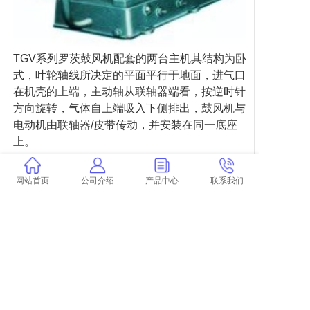
TGV
系列罗茨鼓风机配套的两台主机其结构为卧
式，叶轮轴线所决定的平面平行于地面，进气口
在机壳的上端，主动轴从联轴器端看，按逆时针
方向旋转，气体自上端吸入下侧排出，鼓风机与
电动机由联轴器
/
皮带传动，并安装在同一底座
上。
强行送风，风压升高时是降低得不多
运送的气体不被油污染
网站首页
公司介绍
产品中心
联系我们
多种传动方式，功能掩盖面广
零部件选材优秀，加工精度高，运用寿命长
外型精巧，构造简略，养护修理便利
COPYRIGHT @ 2026 天津市罗茨鼓风机总厂